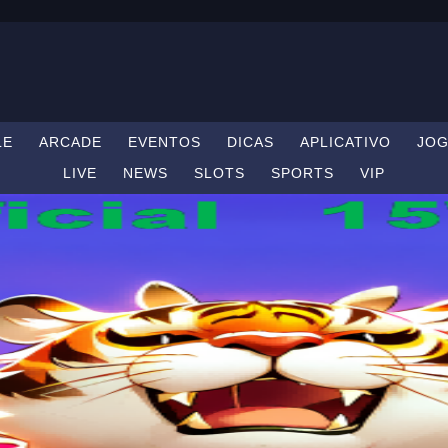
LE
ARCADE
EVENTOS
DICAS
APLICATIVO
JO
LIVE
NEWS
SLOTS
SPORTS
VIP