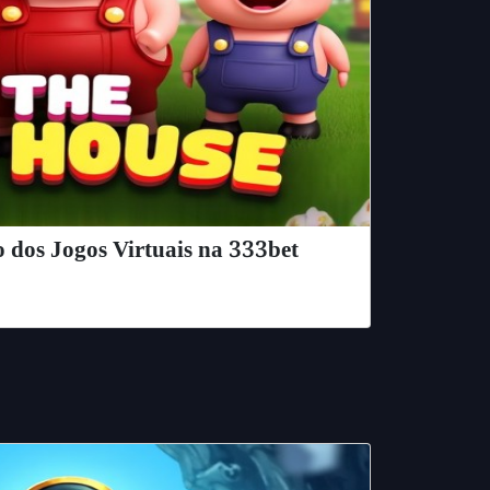
dos Jogos Virtuais na 333bet