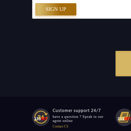
SIGN UP
Customer support 24/7
have a question ? Speak to our
agent online
Contact CS