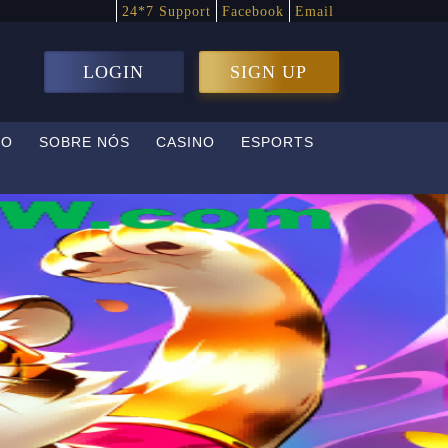
24*7 Support
Facebook
Email
LOGIN
SIGN UP
GO
SOBRE NÓS
CASINO
ESPORTS