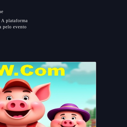
ne
. A plataforma
a pelo evento