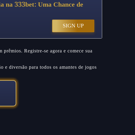
ia na 333bet: Uma Chance de
SIGN UP
m prêmios. Registre-se agora e comece sua
o e diversão para todos os amantes de jogos